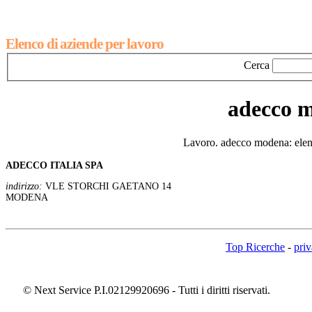
Elenco di aziende per lavoro
Cerca
adecco 
Lavoro. adecco modena: elenco
ADECCO ITALIA SPA
indirizzo:
VLE STORCHI GAETANO 14
MODENA
Top Ricerche
-
pri
© Next Service P.I.02129920696 - Tutti i diritti riservati.