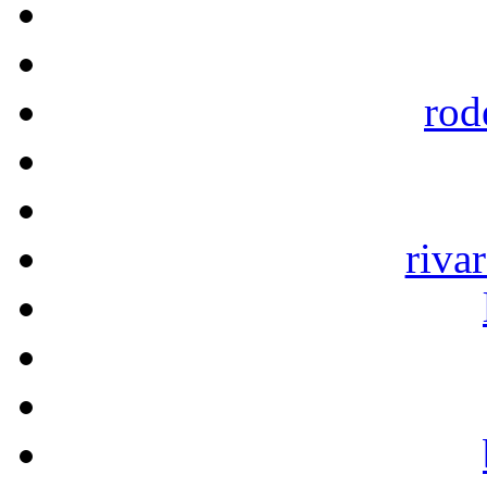
rod
riva