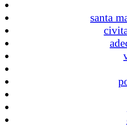
santa ma
civi
ade
p