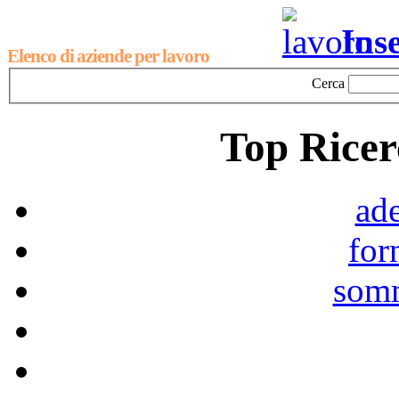
Ins
Elenco di aziende per lavoro
Cerca
Top Ricer
ad
for
som