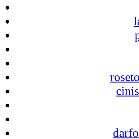
l
roseto
cini
darfo