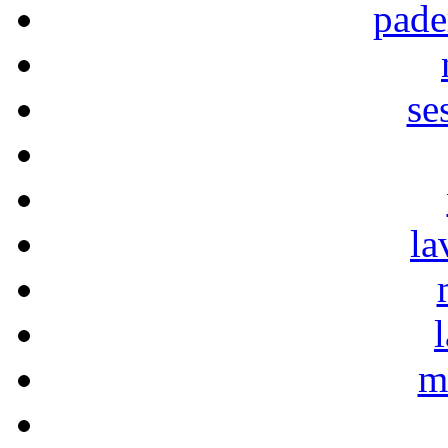
pade
se
la
m