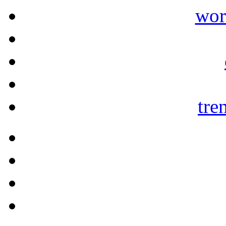
wor
tre