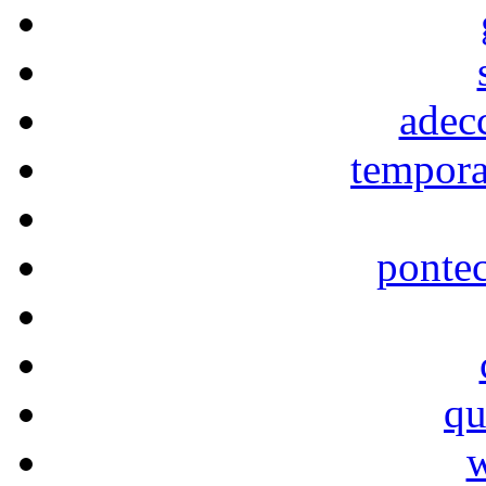
adec
tempora
ponte
qu
w