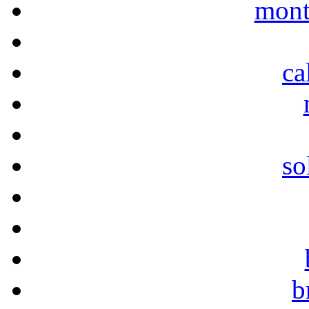
mont
ca
so
b